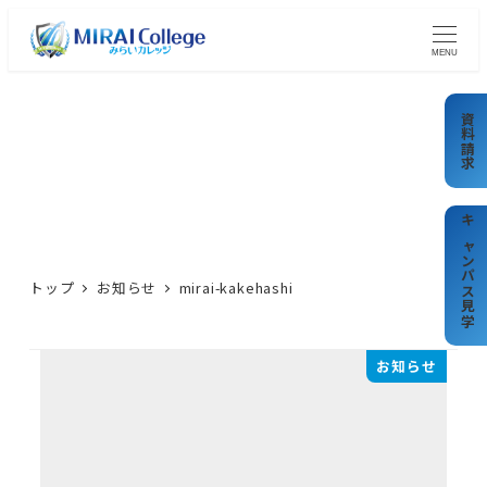
メ
イ
MENU
ン
コ
資料請求
ン
テ
mirai-kakehashi
ン
ツ
キャンパス見学
へ
トップ
お知らせ
mirai-kakehashi
移
動
お知らせ