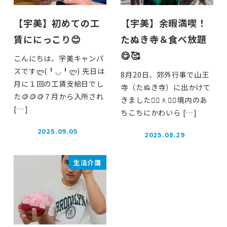
【宇美】初めての工
【宇美】余暇満喫！
賃ににっこり😊
たぬき寺＆食べ放題
😋🥰
こんにちは、宇美キャンパ
スですლ(╹◡╹ლ) 先日は
8月20日、郊外行事で山王
月に１回の工賃支給日でし
寺（たぬき寺）に出かけて
た🪙🪙🪙７月から入所され
きました🚶‍♂️🚶🚶‍♀️境内のあ
[…]
ちこちにかわいら […]
2025.09.05
2025.08.29
投稿日
投稿日
生活介護