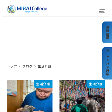
メ
イ
MENU
ン
コ
資料請求
ン
テ
生活介護
ン
ツ
キャンパス見学
へ
トップ
ブログ
生活介護
移
動
生活介護
生活介護