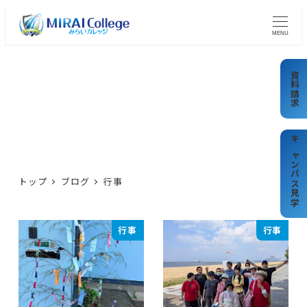
メ
イ
MENU
ン
コ
資料請求
ン
テ
行事
ン
ツ
キャンパス見学
へ
トップ
ブログ
行事
移
動
行事
行事