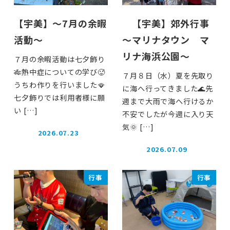
【宇美】～7月の余暇
【宇美】郊外行事
活動～
～マリナタウン マ
リナ海浜公園～
７月の余暇活動は七夕飾り
🎋熱中症についての学び🥵
７月８日（水）夏を先取り
うちわ作りを行いました🪭
に海へ行ってきました🌊先
七夕飾りでは利用者様に願
週まで大雨で海へ行けるか
い […]
不安でしたが今週に入り天
気🌞 […]
2026.07.23
投稿日
2026.07.09
投稿日
行事
行事