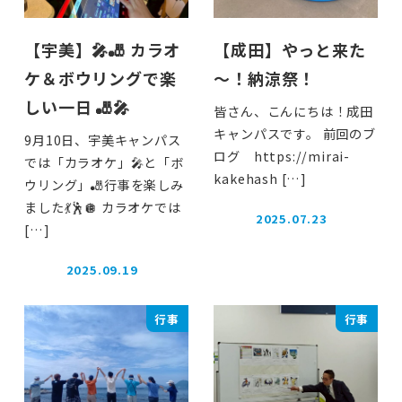
【宇美】🎤🎳 カラオ
【成田】やっと来た
ケ＆ボウリングで楽
～！納涼祭！
しい一日 🎳🎤
皆さん、こんにちは！成田
キャンパスです。 前回のブ
9月10日、宇美キャンパス
ログ https://mirai-
では「カラオケ」🎤と「ボ
kakehash […]
ウリング」🎳行事を楽しみ
ました💃🕺🪩 カラオケでは
2025.07.23
投稿日
[…]
2025.09.19
投稿日
行事
行事