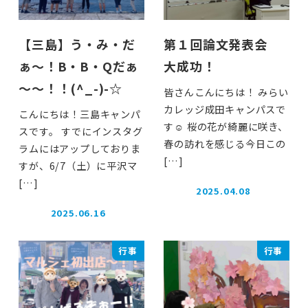
【三島】う・み・だ
第１回論文発表会
ぁ～！B・B・Qだぁ
大成功！
～～！！(^_-)-☆
皆さんこんにちは！ みらい
カレッジ成田キャンパスで
こんにちは！三島キャンパ
す☺ 桜の花が綺麗に咲き、
スです。 すでにインスタグ
春の訪れを感じる今日この
ラムにはアップしておりま
[…]
すが、6/7（土）に平沢マ
[…]
2025.04.08
投稿日
2025.06.16
投稿日
行事
行事