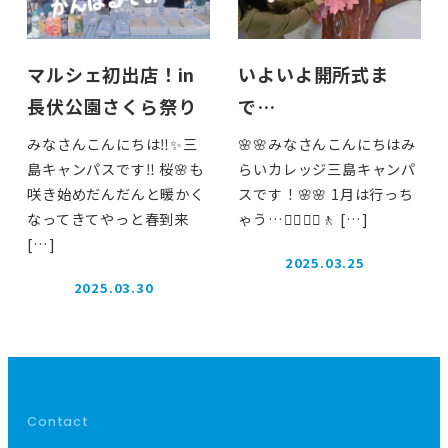
マルシェ初出店！in
いよいよ開所式ま
長伏公園さくら祭り
で…
みなさんこんにちは‼️✨三
🌸🌸みなさんこんにちはみ
島キャンパスです‼️ 桜🌸も
らいカレッジ三島キャンパ
咲き始めだんだんと暖かく
スです！🌸🌸 1月は行っち
なってきてやっと春到来
ゃう…🚶‍♂️🚶‍♂️🚶‍ […]
[…]
2025.03.25
投稿日
2025.03.30
投稿日
Contact