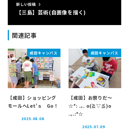
新しい投稿
【三島】芸術(自画像を描く)
関連記事
成田キャンパス
成田キャンパス
【成田】ショッピング
【成田】お祭りだ～
モールへLet’ｓ Go！
☆*: .｡. o(≧▽≦)o
.｡.:*☆
2025.08.06
投稿日
2025.07.09