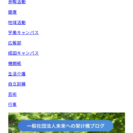
余暇活動
健康
地域活動
宇美キャンパス
広報部
成田キャンパス
機関紙
生活介護
自立訓練
芸術
行事