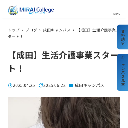
メ
イ
MENU
ン
コ
トップ
ブログ
成田キャンパス
【成田】生活介護事業ス
資料請求
タート！
ン
テ
【成田】生活介護事業スター
ン
ツ
キャンパス見学
ト！
へ
移
カテゴリー
2025.04.25
2025.06.22
成田キャンパス
動
投稿日
更新日