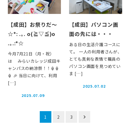
【成田】お祭りだ～
【成田】パソコン画
☆*: .｡. o(≧▽≦)o
面の先には・・・
.｡.:*☆
ある日の生活介護コースに
て。 一人の利用者さんが、
今月7月21日（月・祝）
とても真剣な表情で職員の
は みらいカレッジ成田キ
パソコン画面を見つめてい
ャンパスの納涼祭！！🏮🏮
ま […]
🏮 🎉 当日に向けて、利用
[…]
2025.07.02
投稿日
2025.07.09
投稿日
投
1
2
3
稿