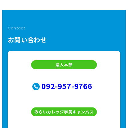
の
ペ
Contact
ー
お問い合わせ
ジ
送
法人本部
り
092-957-9766
みらいカレッジ宇美キャンパス