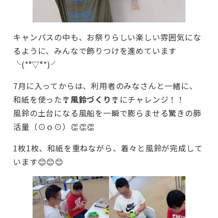
キャンパスの中も、お祭りらしい楽しい雰囲気にな
るように、みんなで飾りつけを進めています
╰(*°▽°*)╯
7月に入ってからは、利用者のみなさんと一緒に、
和紙を使った🎐
風鈴づくり
🎐にチャレンジ！！
風鈴の土台になる風船を一瞬で膨らませる驚きの肺
活量（⊙ｏ⊙）👏👏👏
1枚1枚、和紙を重ねながら、着々と風鈴が完成して
います😊😊😊