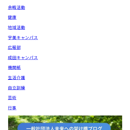
余暇活動
健康
地域活動
宇美キャンパス
広報部
成田キャンパス
機関紙
生活介護
自立訓練
芸術
行事