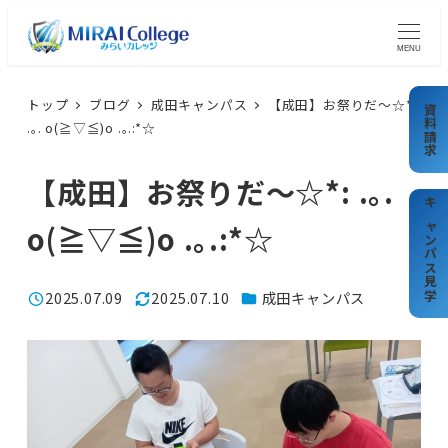
メ
イ
MENU
ン
コ
トップ
ブログ
成田キャンパス
【成田】お祭りだ～☆*:
資料請求
.｡. o(≧▽≦)o .｡.:*☆
ン
テ
【成田】お祭りだ～☆*: .｡.
ン
ツ
キャンパス見学
o(≧▽≦)o .｡.:*☆
へ
移
カテゴリー
2025.07.09
2025.07.10
成田キャンパス
動
投稿日
更新日