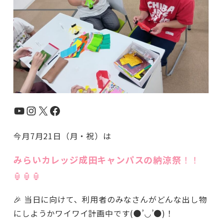
YouTube
Instagram
X
Facebook
今月7月21日（月・祝）は
みらいカレッジ成田キャンパスの納涼祭
！！
🏮🏮🏮
🎉 当日に向けて、利用者のみなさんがどんな出し物
にしようかワイワイ計画中です(●’◡’●)！