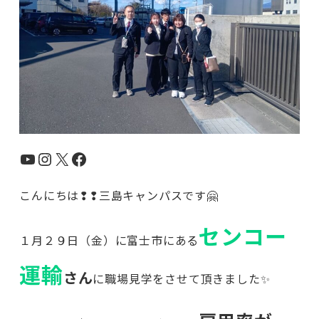
YouTube
Instagram
X
Facebook
こんにちは❢❢三島キャンパスです🤗
センコー
１月２９日（金）に富士市にある
運輸
さん
に職場見学をさせて頂きました✨