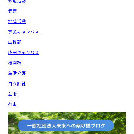
余暇活動
健康
地域活動
宇美キャンパス
広報部
成田キャンパス
機関紙
生活介護
自立訓練
芸術
行事