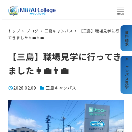
メ
イ
MENU
ン
コ
トップ
ブログ
三島キャンパス
【三島】職場見学に行っ
資料請求
てきました👩‍💼👨‍💼
ン
テ
【三島】職場見学に行ってき
ン
ツ
キャンパス見学
ました👩‍💼👨‍💼
へ
移
カテゴリー
2026.02.09
三島キャンパス
動
投稿日