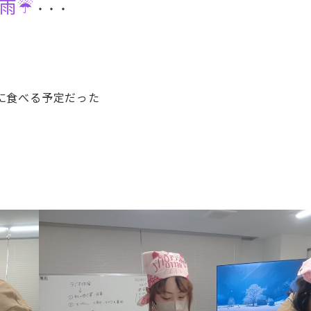
雨☔
・・・
に食べる予定だった