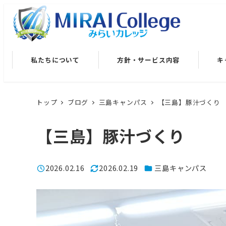
メ
イ
ン
コ
私たちについて
方針・サービス内容
キ
ン
テ
ン
トップ
ブログ
三島キャンパス
【三島】豚汁づくり
ツ
へ
【三島】豚汁づくり
移
動
カテゴリー
2026.02.16
2026.02.19
三島キャンパス
投稿日
更新日