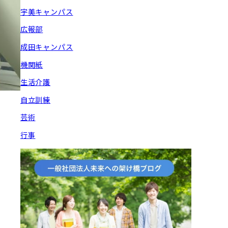
宇美キャンパス
広報部
成田キャンパス
機関紙
生活介護
自立訓練
芸術
行事