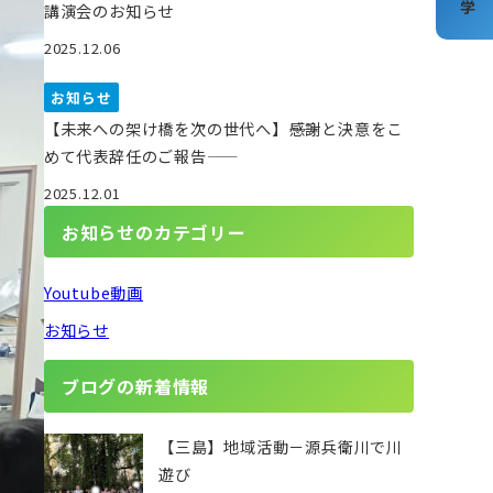
講演会のお知らせ
2025.12.06
お知らせ
【未来への架け橋を次の世代へ】――感謝と決意をこ
めて代表辞任のご報告――
2025.12.01
お知らせのカテゴリー
Youtube動画
お知らせ
ブログの新着情報
【三島】地域活動－源兵衛川で川
遊び