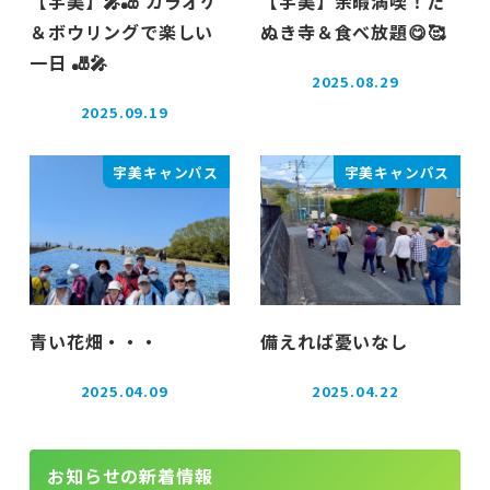
【宇美】🎤🎳 カラオケ
【宇美】余暇満喫！た
＆ボウリングで楽しい
ぬき寺＆食べ放題😋🥰
一日 🎳🎤
2025.08.29
投稿日
2025.09.19
投稿日
宇美キャンパス
宇美キャンパス
青い花畑・・・
備えれば憂いなし
2025.04.09
2025.04.22
投稿日
投稿日
お知らせの新着情報