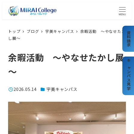
メ
イ
MENU
ン
コ
トップ
ブログ
宇美キャンパス
余暇活動 ～やなせたか
資料請求
し展～
ン
テ
余暇活動 ～やなせたかし展
ン
ツ
キャンパス見学
～
へ
移
カテゴリー
2026.05.14
宇美キャンパス
動
投稿日