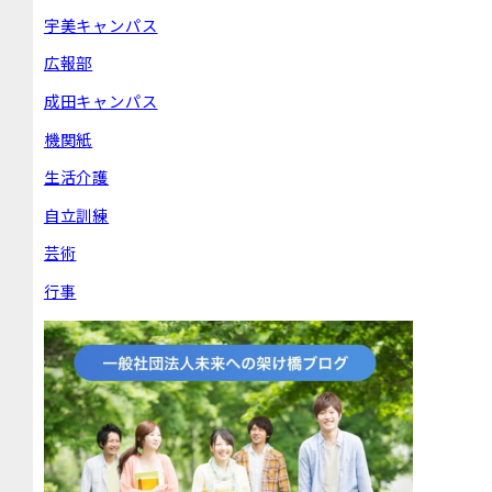
宇美キャンパス
広報部
成田キャンパス
機関紙
生活介護
自立訓練
芸術
行事