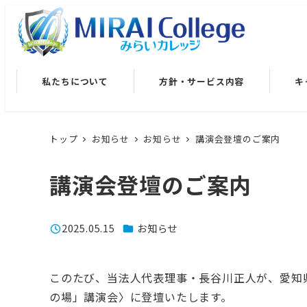
メ
イ
ン
コ
私たちについて
方針・サービス内容
キ
ン
テ
ン
トップ
お知らせ
お知らせ
講演会登壇のご案内
ツ
へ
講演会登壇のご案内
移
動
カテゴリー
2025.05.15
お知らせ
投稿日
このたび、当法人代表理事・長谷川正人が、愛知
の場」講演会〉に登壇いたします。