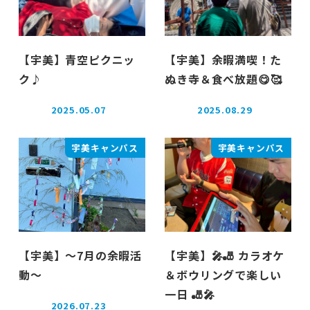
【宇美】青空ピクニッ
【宇美】余暇満喫！た
ク♪
ぬき寺＆食べ放題😋🥰
2025.05.07
2025.08.29
投稿日
投稿日
宇美キャンパス
宇美キャンパス
【宇美】～7月の余暇活
【宇美】🎤🎳 カラオケ
動～
＆ボウリングで楽しい
一日 🎳🎤
2026.07.23