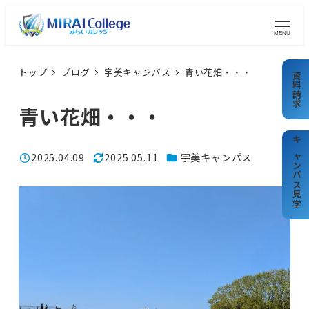
メ
イ
MENU
ン
コ
トップ
ブログ
宇美キャンパス
青い花畑・・・
資料請求
ン
青い花畑・・・
テ
ン
ツ
キャンパス見学
カテゴリー
2025.04.09
2025.05.11
宇美キャンパス
投稿日
更新日
へ
移
動