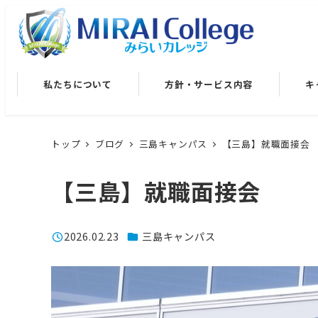
メ
イ
ン
コ
私たちについて
方針・サービス内容
キ
ン
テ
ン
トップ
ブログ
三島キャンパス
【三島】就職面接会
ツ
へ
【三島】就職面接会
移
動
カテゴリー
2026.02.23
三島キャンパス
投稿日