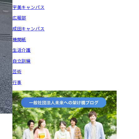
宇美キャンパス
広報部
成田キャンパス
機関紙
生活介護
自立訓練
芸術
行事