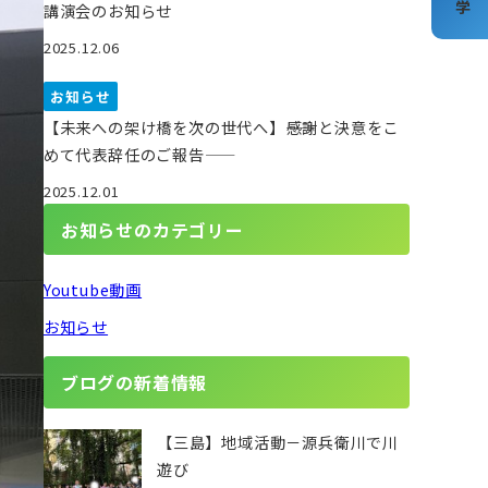
講演会のお知らせ
2025.12.06
お知らせ
【未来への架け橋を次の世代へ】――感謝と決意をこ
めて代表辞任のご報告――
2025.12.01
お知らせのカテゴリー
Youtube動画
お知らせ
ブログの新着情報
【三島】地域活動－源兵衛川で川
遊び