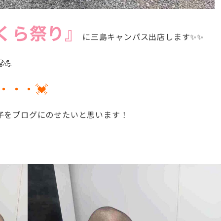
くら祭り』
に三島キャンパス出店します✨✨
💪
・・・💓
子をブログにのせたいと思います！