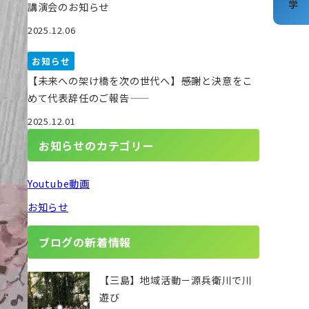
講演会のお知らせ
2025.12.06
お知らせ
【未来への架け橋を次の世代へ】――感謝と決意をこ
めて代表辞任のご報告――
2025.12.01
お知らせのカテゴリー
Youtube動画
お知らせ
ブログの新着情報
【三島】地域活動－源兵衛川で川
遊び