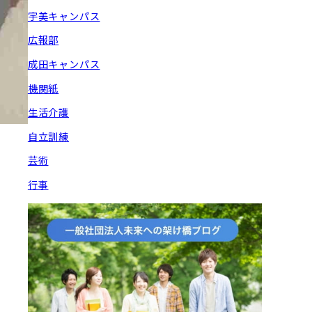
宇美キャンパス
広報部
成田キャンパス
機関紙
生活介護
自立訓練
芸術
行事