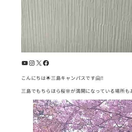
YouTube
Instagram
X
Facebook
こんにちは🌟三島キャンパスです🤗‼️
三島でもちらほら桜🌸が満開になっている場所も