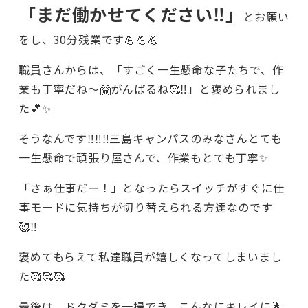
「まだ働かせてください‼️」
とお願い
をし、30分残業です💪💪💪
職員さんからは、「すごく一生懸命な子たちで、作
業も丁寧だね～🤗がんばるね🥰‼️」と褒められまし
た💕✨
そうなんです‼️‼️‼️三島キャンパスのみなさんとても
一生懸命で頑張り屋さんで、作業もとても丁寧✨
「さぁ仕事だー！」となったらスイッチがすぐに仕
事モードに気持ちが切り替えられる方達なのです
🥰‼️
褒めてもらえて私達職員が嬉しくなってしまいまし
た🥰🥰🥰
最後は、ドクダミを一掃でき、こんなにキレイに🌟