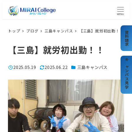
メ
イ
MENU
ン
コ
トップ
ブログ
三島キャンパス
【三島】就労初出勤！！
資料請求
ン
【三島】就労初出勤！！
テ
ン
ツ
キャンパス見学
カテゴリー
2025.05.19
2025.06.22
三島キャンパス
投稿日
更新日
へ
移
動