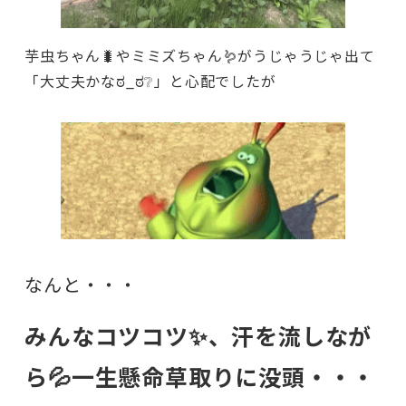
芋虫ちゃん🐛やミミズちゃん🪱がうじゃうじゃ出て
「大丈夫かなಠ_ಠ❔」と心配でしたが
なんと・・・
みんなコツコツ✨、汗を流しなが
ら💦一生懸命草取りに没頭・・・