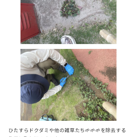
ひたすらドクダミや他の雑草たち🌱🌱🌱を除去する