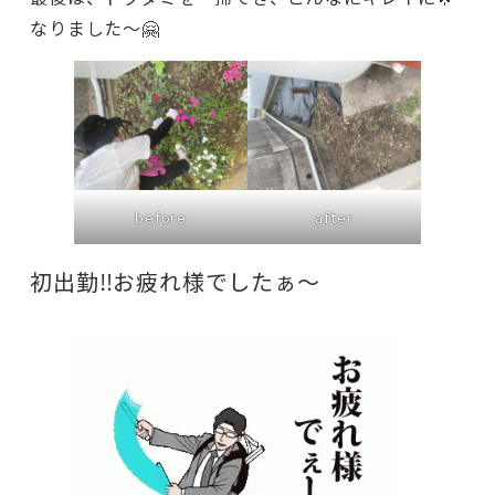
なりました～🤗
before
after
初出勤‼️お疲れ様でしたぁ～